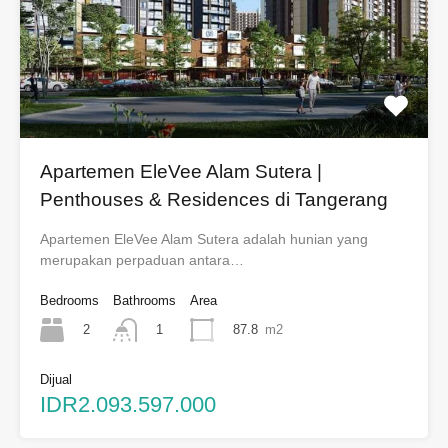
Apartemen EleVee Alam Sutera |
Penthouses & Residences di Tangerang
Apartemen EleVee Alam Sutera adalah hunian yang
merupakan perpaduan antara…
Bedrooms
Bathrooms
Area
2
87.8
m2
1
Dijual
IDR2.093.597.000