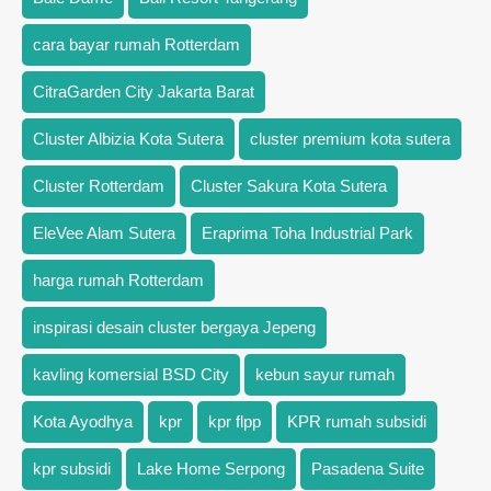
cara bayar rumah Rotterdam
CitraGarden City Jakarta Barat
Cluster Albizia Kota Sutera
cluster premium kota sutera
Cluster Rotterdam
Cluster Sakura Kota Sutera
EleVee Alam Sutera
Eraprima Toha Industrial Park
harga rumah Rotterdam
inspirasi desain cluster bergaya Jepeng
kavling komersial BSD City
kebun sayur rumah
Kota Ayodhya
kpr
kpr flpp
KPR rumah subsidi
kpr subsidi
Lake Home Serpong
Pasadena Suite