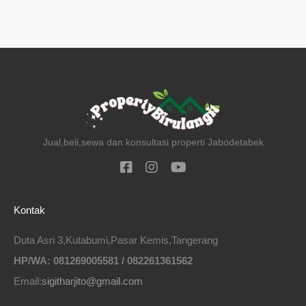
Jual,beli,sewa dan konsultasi properti Jabodetabek
Kontak
Duta Asri 3,Kutabumi,Pasar Kemis,Tangerang
HP/WA: 081269005581 / 082261361562
Email:
sigitharjito@gmail.com