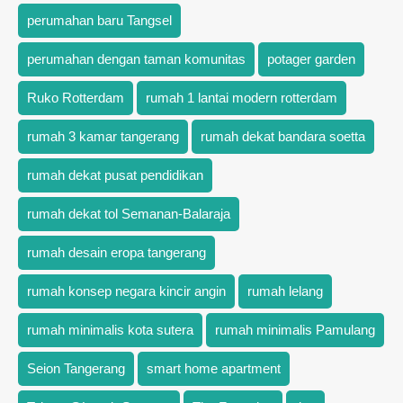
perumahan baru Tangsel
perumahan dengan taman komunitas
potager garden
Ruko Rotterdam
rumah 1 lantai modern rotterdam
rumah 3 kamar tangerang
rumah dekat bandara soetta
rumah dekat pusat pendidikan
rumah dekat tol Semanan-Balaraja
rumah desain eropa tangerang
rumah konsep negara kincir angin
rumah lelang
rumah minimalis kota sutera
rumah minimalis Pamulang
Seion Tangerang
smart home apartment