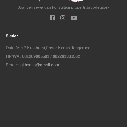
Jual,beli,sewa dan konsultasi properti Jabodetabek
Kontak
Duta Asri 3,Kutabumi,Pasar Kemis,Tangerang
HP/WA: 081269005581 / 082261361562
Email:
sigitharjito@gmail.com