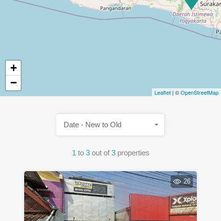
+
−
Leaflet
| ©
OpenStreetMap
Date - New to Old
1
to
3
out of
3
properties
26