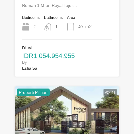
Rumah 1 M-an Royal Tajur…
Bedrooms
Bathrooms
Area
m2
2
40
1
Dijual
IDR1.054.954.955
By
Esha Sa
Properti Pilihan
41