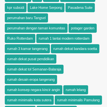
kpr subsidi
Lake Home Serpong
Pasadena Suite
perumahan baru Tangsel
perumahan dengan taman komunitas
potager garden
Ruko Rotterdam
rumah 1 lantai modern rotterdam
rumah 3 kamar tangerang
rumah dekat bandara soetta
rumah dekat pusat pendidikan
rumah dekat tol Semanan-Balaraja
rumah desain eropa tangerang
rumah konsep negara kincir angin
rumah lelang
rumah minimalis kota sutera
rumah minimalis Pamulang