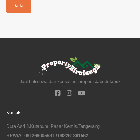
Jual,beli,sewa dan konsultasi properti Jabodetabek
Kontak
Duta Asri 3,Kutabumi,Pasar Kemis,Tangerang
HP/WA: 081269005581 / 082261361562