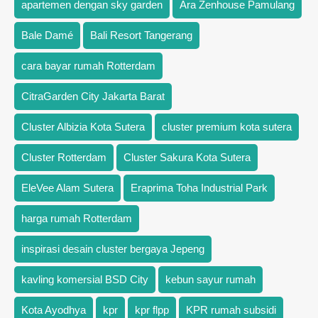
apartemen dengan sky garden
Ara Zenhouse Pamulang
Bale Damé
Bali Resort Tangerang
cara bayar rumah Rotterdam
CitraGarden City Jakarta Barat
Cluster Albizia Kota Sutera
cluster premium kota sutera
Cluster Rotterdam
Cluster Sakura Kota Sutera
EleVee Alam Sutera
Eraprima Toha Industrial Park
harga rumah Rotterdam
inspirasi desain cluster bergaya Jepeng
kavling komersial BSD City
kebun sayur rumah
Kota Ayodhya
kpr
kpr flpp
KPR rumah subsidi