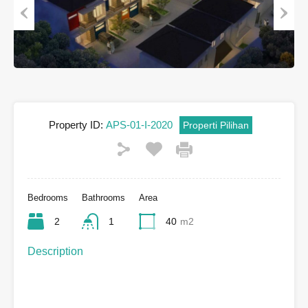
Previous
Next
Property ID:
APS-01-I-2020
Properti Pilihan
Bedrooms
Bathrooms
Area
2
1
40
m2
Description