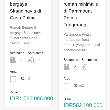
bergaya
rumah minimalis
Skandinavia di
di Paramount
Casa Palma
Petals
Tangerang
Rumah Bintaro 9
bergaya Skandinavia
Paramount Petals
ini bernama Casa
merupakan kota
Palma .Casa…
mandiri yang terletak di
sebelah barat…
Bedrooms
Bathrooms
Bedrooms
Bathrooms
3
2
2
1
Area
Area
63
m2
35
m2
Dijual
IDR1.532.988.800
Dijual
IDR562.100.000