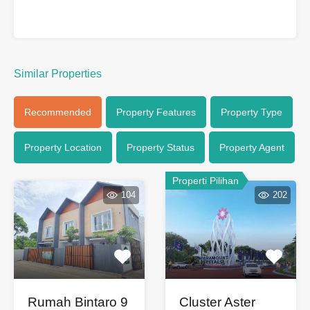
Similar Properties
Recommended
Property Features
Property Type
Property Location
Property Status
Property Agent
Properti Pilihan
104
202
Rumah Bintaro 9
Cluster Aster