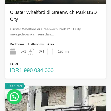
Cluster Whelford di Greenwich Park BSD
City
Cluster Whelford di Greenwich Park BSD City
mengedepankan seni dan…
Bedrooms
Bathrooms
Area
3+1
120
m2
3+1
Dijual
IDR1.990.034.000
Featured