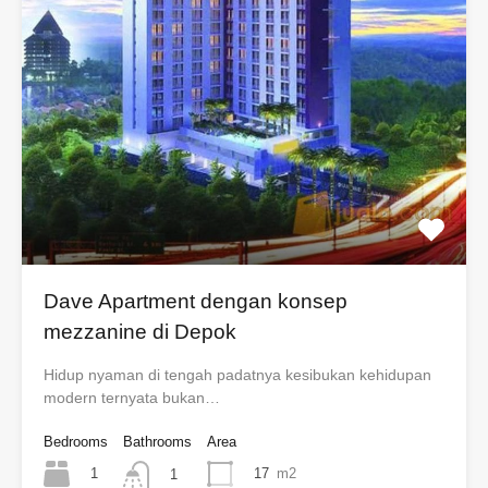
Dave Apartment dengan konsep
mezzanine di Depok
Hidup nyaman di tengah padatnya kesibukan kehidupan
modern ternyata bukan…
Bedrooms
Bathrooms
Area
1
17
m2
1