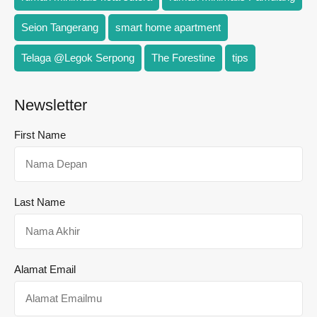
Seion Tangerang
smart home apartment
Telaga @Legok Serpong
The Forestine
tips
Newsletter
First Name
Last Name
Alamat Email