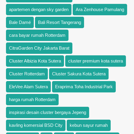
apartemen dengan sky garden
Ara Zenhouse Pamulang
Bale Damé
Bali Resort Tangerang
cara bayar rumah Rotterdam
CitraGarden City Jakarta Barat
Cluster Albizia Kota Sutera
cluster premium kota sutera
Cluster Rotterdam
Cluster Sakura Kota Sutera
EleVee Alam Sutera
Eraprima Toha Industrial Park
harga rumah Rotterdam
inspirasi desain cluster bergaya Jepeng
kavling komersial BSD City
kebun sayur rumah