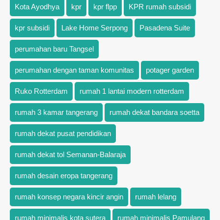
Kota Ayodhya
kpr
kpr flpp
KPR rumah subsidi
kpr subsidi
Lake Home Serpong
Pasadena Suite
perumahan baru Tangsel
perumahan dengan taman komunitas
potager garden
Ruko Rotterdam
rumah 1 lantai modern rotterdam
rumah 3 kamar tangerang
rumah dekat bandara soetta
rumah dekat pusat pendidikan
rumah dekat tol Semanan-Balaraja
rumah desain eropa tangerang
rumah konsep negara kincir angin
rumah lelang
rumah minimalis kota sutera
rumah minimalis Pamulang