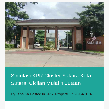
Simulasi KPR Cluster Sakura Kota
Sutera: Cicilan Mulai 4 Jutaan
By
Esha Sa
Posted in
KPR
,
Properti
On
26/04/2026