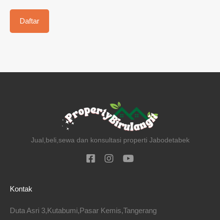
Jual,beli,sewa dan konsultasi properti Jabodetabek
Kontak
Duta Asri 3,Kutabumi,Pasar Kemis,Tangerang