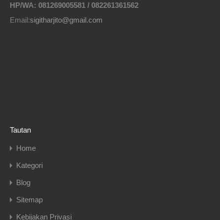
HP/WA: 081269005581 / 082261361562
Email:
sigitharjito@gmail.com
Tautan
Home
Kategori
Blog
Sitemap
Kebijakan Privasi