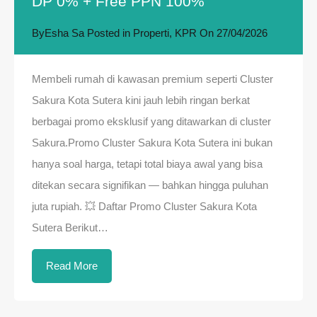
DP 0% + Free PPN 100%
By
Esha Sa
Posted in
Properti
,
KPR
On
27/04/2026
Membeli rumah di kawasan premium seperti Cluster
Sakura Kota Sutera kini jauh lebih ringan berkat
berbagai promo eksklusif yang ditawarkan di cluster
Sakura.Promo Cluster Sakura Kota Sutera ini bukan
hanya soal harga, tetapi total biaya awal yang bisa
ditekan secara signifikan — bahkan hingga puluhan
juta rupiah. 💥 Daftar Promo Cluster Sakura Kota
Sutera Berikut…
Read More