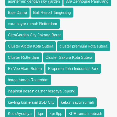
apartemen dengan sky garden
Ara Zenhouse Pamulang
Bale Damé
Bali Resort Tangerang
cara bayar rumah Rotterdam
CitraGarden City Jakarta Barat
Cluster Albizia Kota Sutera
cluster premium kota sutera
Cluster Rotterdam
Cluster Sakura Kota Sutera
EleVee Alam Sutera
Eraprima Toha Industrial Park
harga rumah Rotterdam
inspirasi desain cluster bergaya Jepeng
kavling komersial BSD City
kebun sayur rumah
Kota Ayodhya
kpr
kpr flpp
KPR rumah subsidi