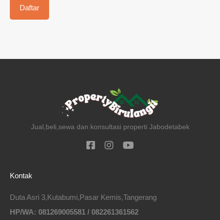
Jual,beli,sewa dan konsultasi properti Jabodetabek
Kontak
Duta Asri 3,Kutabumi,Pasar Kemis,Tangerang
HP/WA: 081269005581 / 082261361562