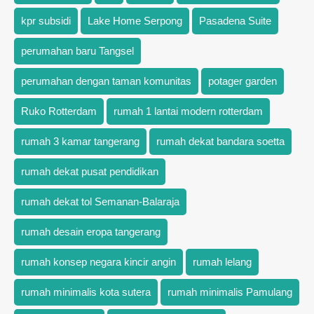
kpr subsidi
Lake Home Serpong
Pasadena Suite
perumahan baru Tangsel
perumahan dengan taman komunitas
potager garden
Ruko Rotterdam
rumah 1 lantai modern rotterdam
rumah 3 kamar tangerang
rumah dekat bandara soetta
rumah dekat pusat pendidikan
rumah dekat tol Semanan-Balaraja
rumah desain eropa tangerang
rumah konsep negara kincir angin
rumah lelang
rumah minimalis kota sutera
rumah minimalis Pamulang