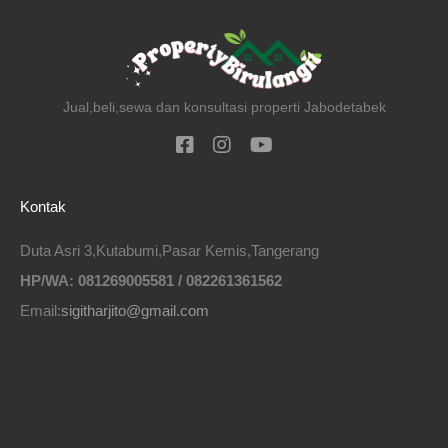
Jual,beli,sewa dan konsultasi properti Jabodetabek
Kontak
Duta Asri 3,Kutabumi,Pasar Kemis,Tangerang
HP/WA: 081269005581 / 082261361562
Email:
sigitharjito@gmail.com