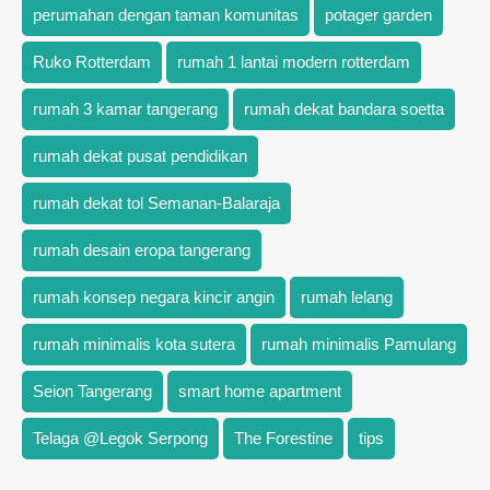
perumahan dengan taman komunitas
potager garden
Ruko Rotterdam
rumah 1 lantai modern rotterdam
rumah 3 kamar tangerang
rumah dekat bandara soetta
rumah dekat pusat pendidikan
rumah dekat tol Semanan-Balaraja
rumah desain eropa tangerang
rumah konsep negara kincir angin
rumah lelang
rumah minimalis kota sutera
rumah minimalis Pamulang
Seion Tangerang
smart home apartment
Telaga @Legok Serpong
The Forestine
tips