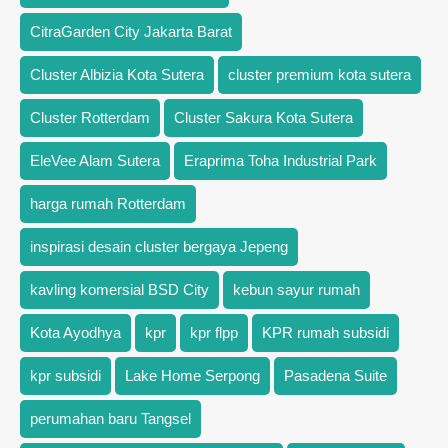
CitraGarden City Jakarta Barat
Cluster Albizia Kota Sutera
cluster premium kota sutera
Cluster Rotterdam
Cluster Sakura Kota Sutera
EleVee Alam Sutera
Eraprima Toha Industrial Park
harga rumah Rotterdam
inspirasi desain cluster bergaya Jepeng
kavling komersial BSD City
kebun sayur rumah
Kota Ayodhya
kpr
kpr flpp
KPR rumah subsidi
kpr subsidi
Lake Home Serpong
Pasadena Suite
perumahan baru Tangsel