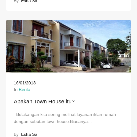
By
Esha Sa
16/01/2018
In
Berita
Apakah Town House itu?
Belakangan kita sering melihat layanan iklan rumah
dengan sebutan town house.Biasanya…
By
Esha Sa