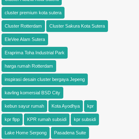
cluster premium kota sutera
Cluster Rotterdam
Cluster Sakura Kota Sutera
EleVee Alam Sutera
Eraprima Toha Industrial Park
harga rumah Rotterdam
inspirasi desain cluster bergaya Jepeng
kavling komersial BSD City
kebun sayur rumah
Kota Ayodhya
kpr
kpr flpp
KPR rumah subsidi
kpr subsidi
Lake Home Serpong
Pasadena Suite