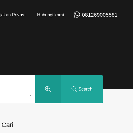
081269005581
jakan Privasi
Hubungi kami
Search
Cari