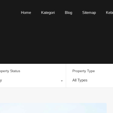
Home
Kategori
Blog
Sitemap
Kebi
operty Status
Property Type
y
All Types