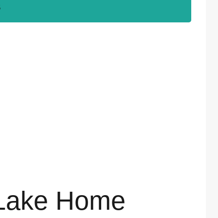
5
s Lake Home