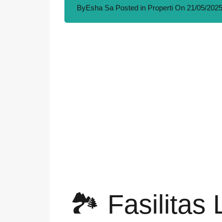
By
Esha Sa
Posted in
Properti
On
21/05/202
🏞️ Fasilita