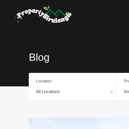
Blog
Location
Pr
All Locations
An