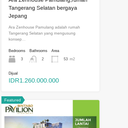
Tangerang Selatan bergaya
Jepang
Ara Zenhouse Pamulang adalah rumah
Tangerang Selatan yang mengusung
konsep…
Bedrooms
Bathrooms
Area
3
53
m2
2
Dijual
IDR1.260.000.000
Featured