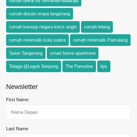
rumah dekat tol Semanan-Balaraja
rumah desain eropa tangerang
rumah konsep negara kincir angin
rumah lelang
rumah minimalis kota sutera
rumah minimalis Pamulang
Seion Tangerang
smart home apartment
Telaga @Legok Serpong
The Forestine
tips
Newsletter
First Name
Last Name