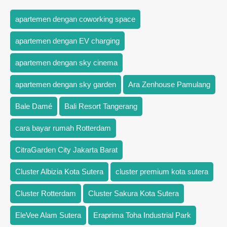
apartemen dengan coworking space
apartemen dengan EV charging
apartemen dengan sky cinema
apartemen dengan sky garden
Ara Zenhouse Pamulang
Bale Damé
Bali Resort Tangerang
cara bayar rumah Rotterdam
CitraGarden City Jakarta Barat
Cluster Albizia Kota Sutera
cluster premium kota sutera
Cluster Rotterdam
Cluster Sakura Kota Sutera
EleVee Alam Sutera
Eraprima Toha Industrial Park