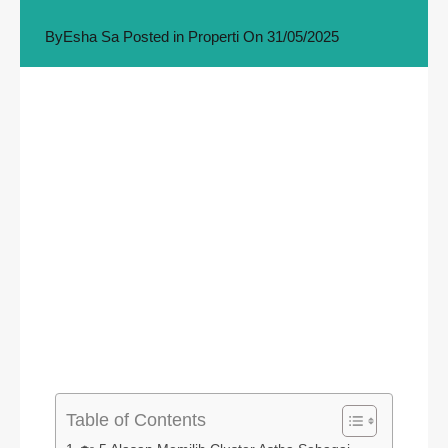
By
Esha Sa
Posted in
Properti
On
31/05/2025
Table of Contents