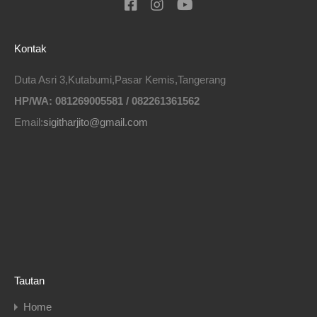
Kontak
Duta Asri 3,Kutabumi,Pasar Kemis,Tangerang
HP/WA: 081269005581 / 082261361562
Email:
sigitharjito@gmail.com
Tautan
Home