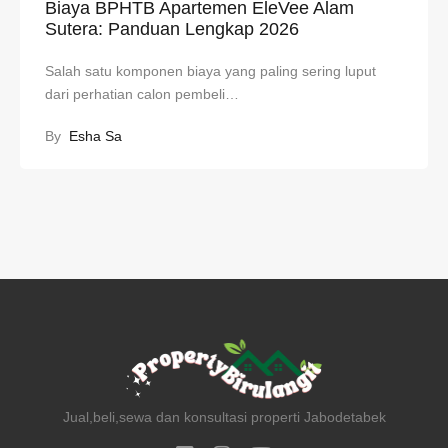
Biaya BPHTB Apartemen EleVee Alam
Sutera: Panduan Lengkap 2026
Salah satu komponen biaya yang paling sering luput
dari perhatian calon pembeli…
By
Esha Sa
Jual,beli,sewa dan konsultasi properti Jabodetabek