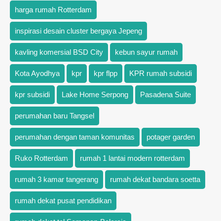
harga rumah Rotterdam
inspirasi desain cluster bergaya Jepeng
kavling komersial BSD City
kebun sayur rumah
Kota Ayodhya
kpr
kpr flpp
KPR rumah subsidi
kpr subsidi
Lake Home Serpong
Pasadena Suite
perumahan baru Tangsel
perumahan dengan taman komunitas
potager garden
Ruko Rotterdam
rumah 1 lantai modern rotterdam
rumah 3 kamar tangerang
rumah dekat bandara soetta
rumah dekat pusat pendidikan