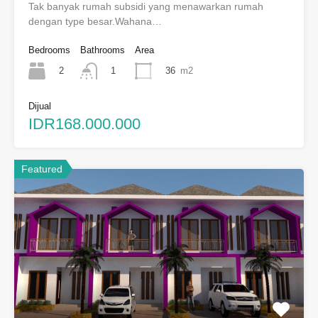
Tak banyak rumah subsidi yang menawarkan rumah
dengan type besar.Wahana…
Bedrooms
Bathrooms
Area
2
36
m2
1
Dijual
IDR168.000.000
Featured