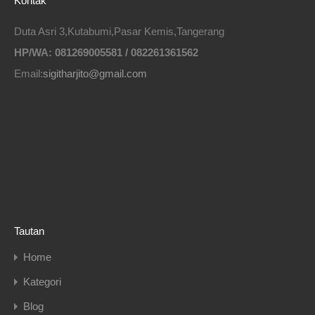
Kontak
Duta Asri 3,Kutabumi,Pasar Kemis,Tangerang
HP/WA: 081269005581 / 082261361562
Email:
sigitharjito@gmail.com
Tautan
Home
Kategori
Blog