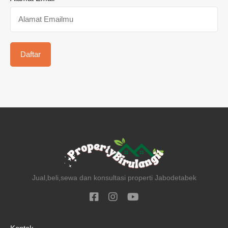
Jual,beli,sewa dan konsultasi properti Jabodetabek