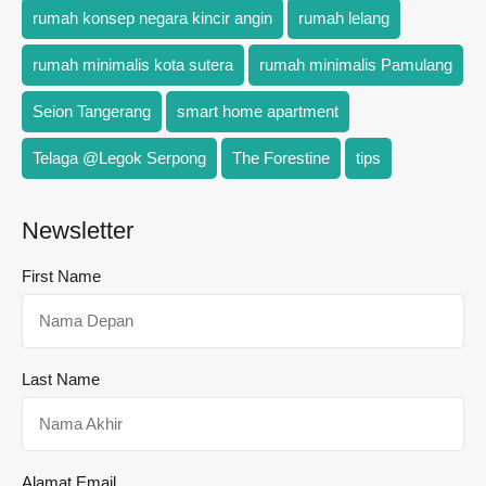
rumah konsep negara kincir angin
rumah lelang
rumah minimalis kota sutera
rumah minimalis Pamulang
Seion Tangerang
smart home apartment
Telaga @Legok Serpong
The Forestine
tips
Newsletter
First Name
Last Name
Alamat Email