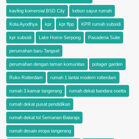
kavling komersial BSD City
kebun sayur rumah
Kota Ayodhya
kpr
kpr flpp
KPR rumah subsidi
kpr subsidi
Lake Home Serpong
Pasadena Suite
perumahan baru Tangsel
perumahan dengan taman komunitas
potager garden
Ruko Rotterdam
rumah 1 lantai modern rotterdam
rumah 3 kamar tangerang
rumah dekat bandara soetta
rumah dekat pusat pendidikan
rumah dekat tol Semanan-Balaraja
rumah desain eropa tangerang