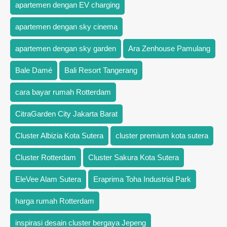
apartemen dengan EV charging
apartemen dengan sky cinema
apartemen dengan sky garden
Ara Zenhouse Pamulang
Bale Damé
Bali Resort Tangerang
cara bayar rumah Rotterdam
CitraGarden City Jakarta Barat
Cluster Albizia Kota Sutera
cluster premium kota sutera
Cluster Rotterdam
Cluster Sakura Kota Sutera
EleVee Alam Sutera
Eraprima Toha Industrial Park
harga rumah Rotterdam
inspirasi desain cluster bergaya Jepeng