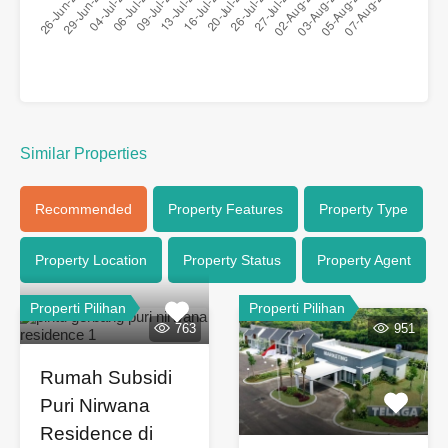
Similar Properties
Recommended
Property Features
Property Type
Property Location
Property Status
Property Agent
Properti Pilihan
Properti Pilihan
763
951
Rumah Subsidi
Puri Nirwana
Residence di