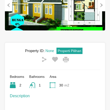
Previous
Next
Property ID:
None
Properti Pilihan
Bedrooms
Bathrooms
Area
2
1
30
m2
Description