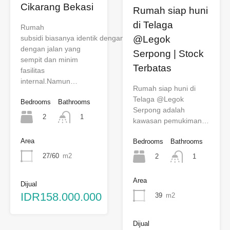
Cikarang Bekasi
Rumah siap huni
di Telaga
Rumah
@Legok
subsidi biasanya identik dengan pemukiman
dengan jalan yang
Serpong | Stock
sempit dan minim
Terbatas
fasilitas
internal.Namun…
Rumah siap huni di
Telaga @Legok
Bedrooms
Bathrooms
Serpong adalah
2
1
kawasan pemukiman…
Area
Bedrooms
Bathrooms
27/60
m2
2
1
Area
Dijual
IDR158.000.000
39
m2
Dijual