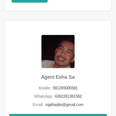
Agent Esha Sa
Mobile:
081269005581
WhatsApp:
6282261361562
Email:
sigitharjito@gmail.com