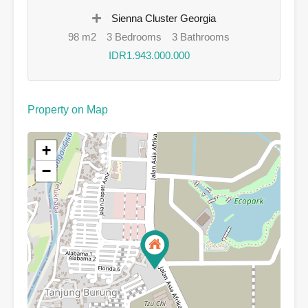
Sienna Cluster Georgia
98 m2
3 Bedrooms
3 Bathrooms
IDR1.943.000.000
Property on Map
+
−