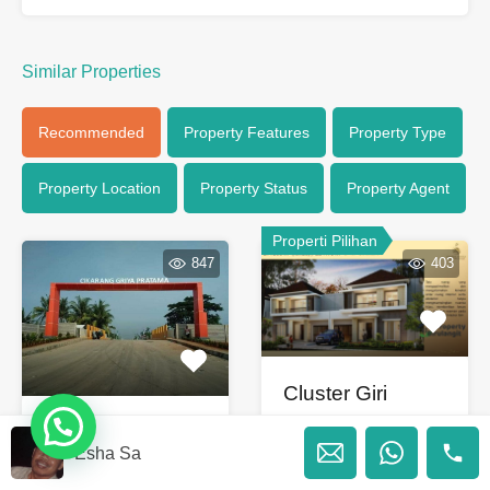
Similar Properties
Recommended
Property Features
Property Type
Property Location
Property Status
Property Agent
Properti Pilihan
847
403
Cluster Giri
Suvarna Sutera
Cikarang Griya
di Pasar Kemis
Esha Sa
Pratama rumah
Tangerang