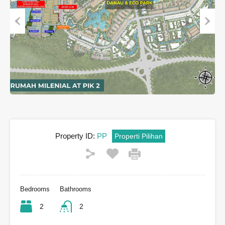
Previous
Next
Property ID:
PP
Properti Pilihan
Bedrooms
Bathrooms
2
2