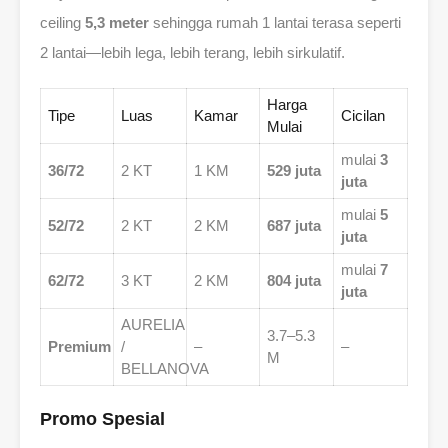
ceiling
5,3 meter
sehingga rumah 1 lantai terasa seperti
2 lantai—lebih lega, lebih terang, lebih sirkulatif.
Harga
Tipe
Luas
Kamar
Cicilan
Mulai
mulai
3
36/72
2 KT
1 KM
529 juta
juta
mulai
5
52/72
2 KT
2 KM
687 juta
juta
mulai
7
62/72
3 KT
2 KM
804 juta
juta
AURELIA
3.7–5.3
Premium
/
–
–
M
BELLANOVA
Promo Spesial