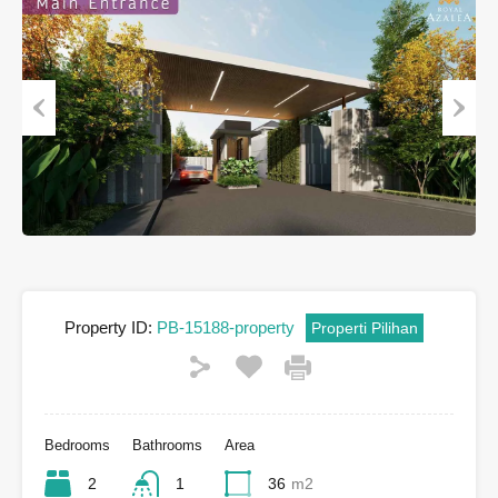
Previous
Next
Property ID:
PB-15188-property
Properti Pilihan
Bedrooms
Bathrooms
Area
2
1
36
m2