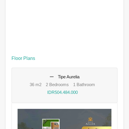
Floor Plans
Tipe Aurelia
36 m2
2 Bedrooms
1 Bathroom
IDR504.484.000