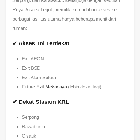
Serpong, dan Karawaci.Dikenal juga dengan sebutan
Royal Azalea Legok,memiliki kemudahan akses ke
berbagai fasilitas utama hanya beberapa menit dari
rumah:
✔ Akses Tol Terdekat
Exit AEON
Exit BSD
Exit Alam Sutera
Future
Exit Mekarjaya
(lebih dekat lagi)
✔ Dekat Stasiun KRL
Serpong
Rawabuntu
Cisauk