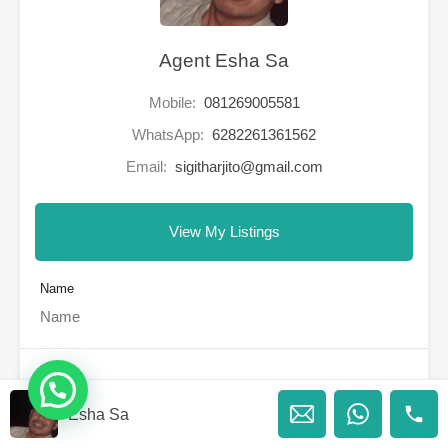
Agent Esha Sa
Mobile:
081269005581
WhatsApp:
6282261361562
Email:
sigitharjito@gmail.com
View My Listings
Name
Email
Esha Sa