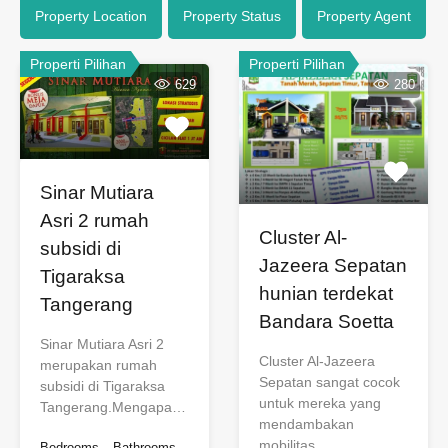
Property Location
Property Status
Property Agent
Properti Pilihan
Properti Pilihan
629
280
Sinar Mutiara
Asri 2 rumah
Cluster Al-
subsidi di
Jazeera Sepatan
Tigaraksa
hunian terdekat
Tangerang
Bandara Soetta
Sinar Mutiara Asri 2
Cluster Al-Jazeera
merupakan rumah
Sepatan sangat cocok
subsidi di Tigaraksa
untuk mereka yang
Tangerang.Mengapa…
mendambakan
mobilitas…
Bedrooms
Bathrooms