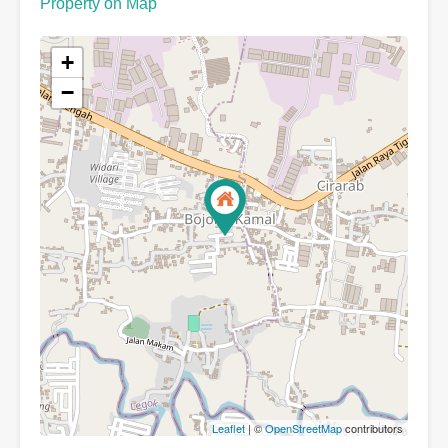
Property on Map
+
−
Leaflet
| ©
OpenStreetMap
contributors