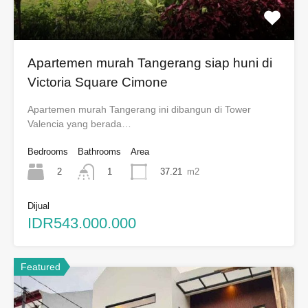
Apartemen murah Tangerang siap huni di
Victoria Square Cimone
Apartemen murah Tangerang ini dibangun di Tower
Valencia yang berada…
Bedrooms
Bathrooms
Area
2
37.21
m2
1
Dijual
IDR543.000.000
Featured