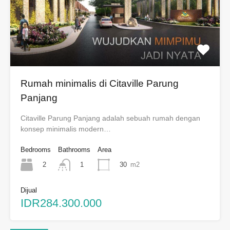
Rumah minimalis di Citaville Parung
Panjang
Citaville Parung Panjang adalah sebuah rumah dengan
konsep minimalis modern…
Bedrooms
Bathrooms
Area
2
30
m2
1
Dijual
IDR284.300.000