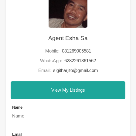
Agent Esha Sa
Mobile:
081269005581
WhatsApp:
6282261361562
Email:
sigitharjito@gmail.com
View My Listings
Name
Email