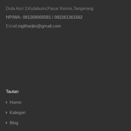
Duta Asri 3,Kutabumi,Pasar Kemis,Tangerang
HP/WA: 081269005581 / 082261361562
Email:
sigitharjito@gmail.com
Tautan
Home
Kategori
Blog