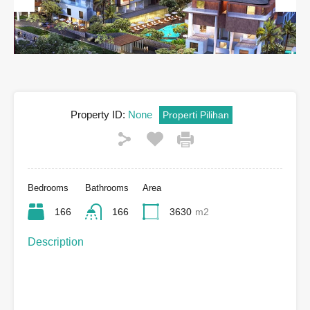
Previous
Next
Property ID:
None
Properti Pilihan
Bedrooms
Bathrooms
Area
166
166
3630
m2
Description