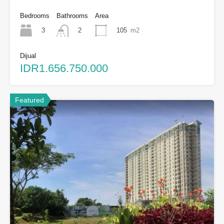
Bedrooms
Bathrooms
Area
3
105
m2
2
Dijual
IDR1.656.750.000
Featured