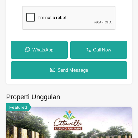
WhatsApp
Call Now
Send Message
Properti Unggulan
Featured