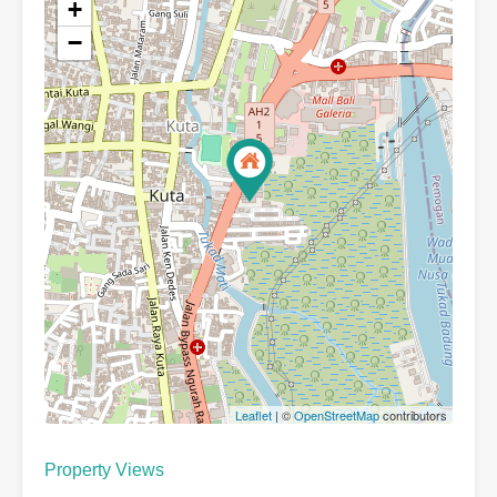
+
−
Leaflet
| ©
OpenStreetMap
contributors
Property Views