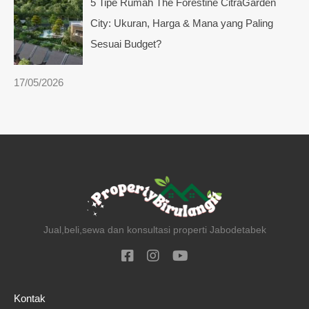
5 Tipe Rumah The Forestine CitraGarden
City: Ukuran, Harga & Mana yang Paling
Sesuai Budget?
17/05/2026
Jual,beli,sewa dan konsultasi properti Jabodetabek
Kontak