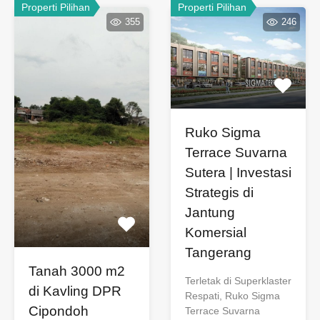
Properti Pilihan
Properti Pilihan
355
246
Ruko Sigma
Terrace Suvarna
Sutera | Investasi
Strategis di
Jantung
Komersial
Tangerang
Tanah 3000 m2
Terletak di Superklaster
di Kavling DPR
Respati, Ruko Sigma
Cipondoh
Terrace Suvarna