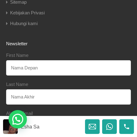
Sitemap
Kebijakan Privasi
Hubungi kami
Newsletter
First Name
Last Name
Alamat Email
Esha Sa