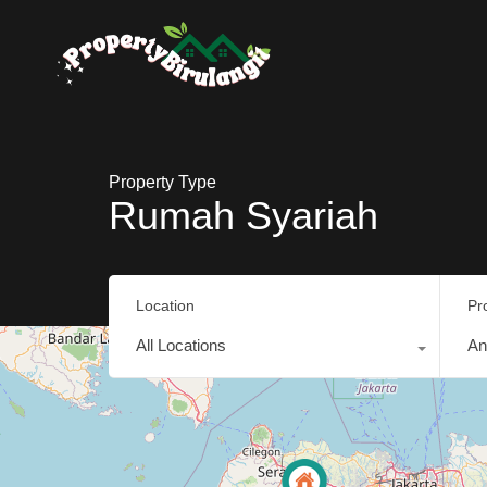
Property Type
Rumah Syariah
Location
Pr
All Locations
An