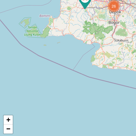
26
+
−