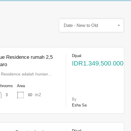
Date - New to Old
Dijual
ue Residence rumah 2,5
IDR1.349.500.000
taro
e Residence adalah hunian…
throoms
Area
m2
60
3
By
Esha Sa
Dijual