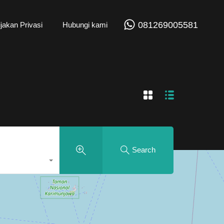
081269005581
jakan Privasi
Hubungi kami
Search