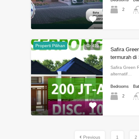
2
Properti Pilihan
419
Safira Gree
termurah di
Safira Green
alternatif…
Bedrooms
Ba
2
Previous
1
2