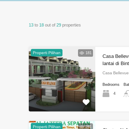
13
to
18
out of
29
properties
Properti Pilihan
181
Casa Bellev
lantai di Bin
Casa Bellevu
Bedrooms
Ba
4
Properti Pilihan
281