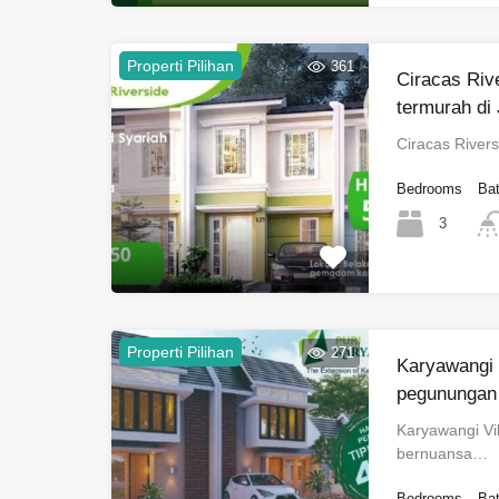
Properti Pilihan
361
Ciracas Riv
termurah di
Ciracas River
Bedrooms
Ba
3
Properti Pilihan
271
Karyawangi 
pegunungan
Karyawangi Vi
bernuansa…
Bedrooms
Ba