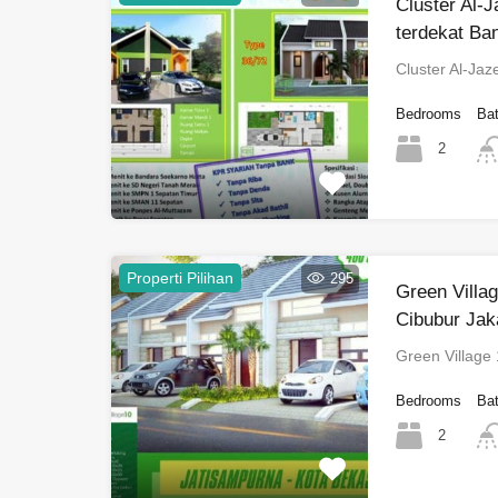
Cluster Al-
terdekat Ba
Cluster Al-Ja
Bedrooms
Ba
2
Properti Pilihan
295
Green Villa
Cibubur Jak
Green Village
Bedrooms
Ba
2