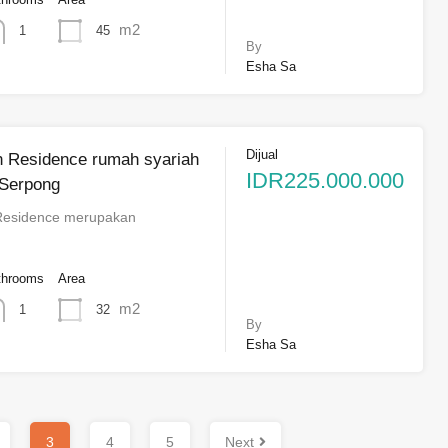
m2
45
1
By
Esha Sa
Dijual
n Residence rumah syariah
IDR225.000.000
 Serpong
 Residence merupakan
throoms
Area
m2
32
1
By
Esha Sa
3
4
5
Next