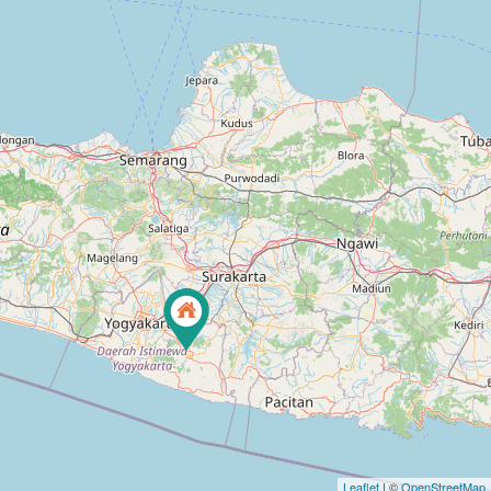
Leaflet
| ©
OpenStreetMap