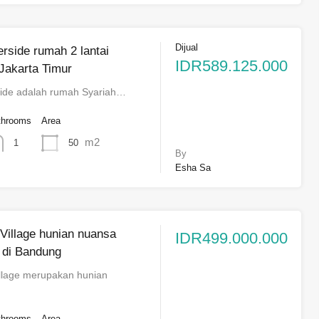
Dijual
erside rumah 2 lantai
IDR589.125.000
 Jakarta Timur
side adalah rumah Syariah…
throoms
Area
m2
50
1
By
Esha Sa
Village hunian nuansa
IDR499.000.000
 di Bandung
llage merupakan hunian
throoms
Area