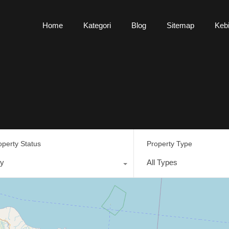
Home
Kategori
Blog
Sitemap
Kebi
operty Status
Property Type
y
All Types