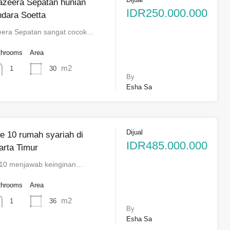
Jazeera Sepatan hunian
IDR250.000.000
ndara Soetta
zeera Sepatan sangat cocok…
throoms
Area
m2
30
1
By
Esha Sa
Dijual
ge 10 rumah syariah di
IDR485.000.000
arta Timur
 10 menjawab keinginan…
throoms
Area
m2
36
1
By
Esha Sa