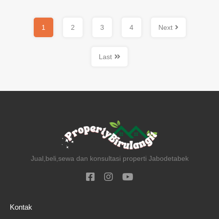
1
2
3
4
Next
Last
Jual,beli,sewa dan konsultasi properti Jabodetabek
Kontak