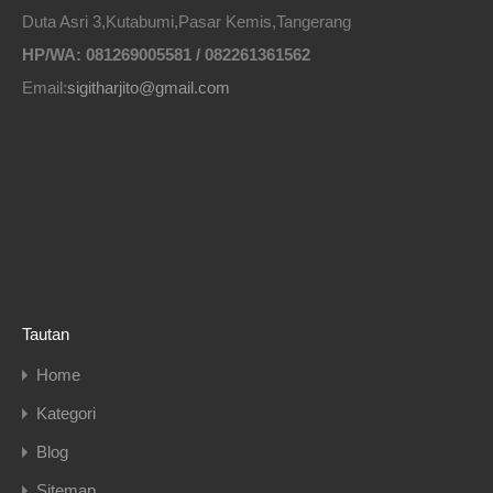
Duta Asri 3,Kutabumi,Pasar Kemis,Tangerang
HP/WA: 081269005581 / 082261361562
Email:
sigitharjito@gmail.com
Tautan
Home
Kategori
Blog
Sitemap