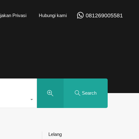
081269005581
jakan Privasi
Hubungi kami
Search
Lelang