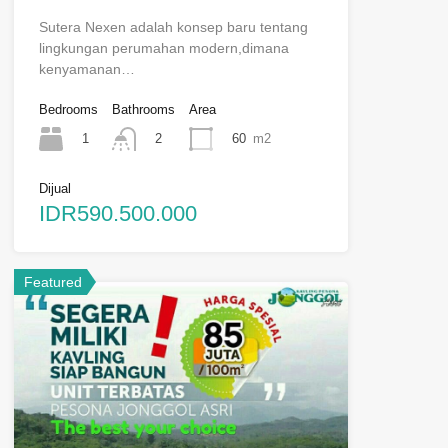
Sutera Nexen adalah konsep baru tentang
lingkungan perumahan modern,dimana
kenyamanan…
Bedrooms
Bathrooms
Area
1
60
m2
2
Dijual
IDR590.500.000
Featured