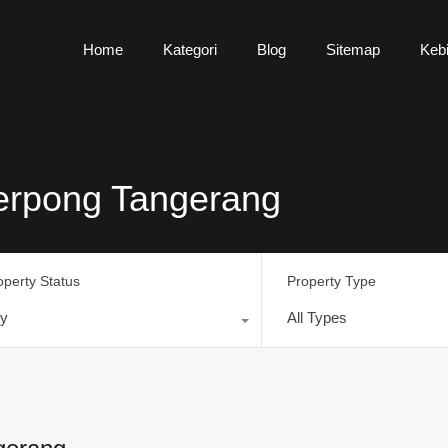
Home
Kategori
Blog
Sitemap
Kebi
Serpong Tangerang
operty Status
Property Type
y
All Types