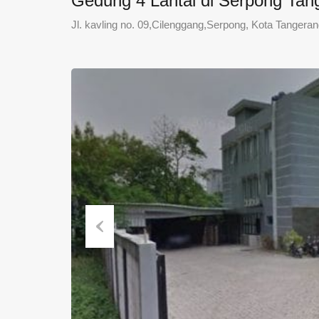
Gedung 4 Lantai di Serpong Tan
Jl. kavling no. 09,Cilenggang,Serpong, Kota Tangera
Previous