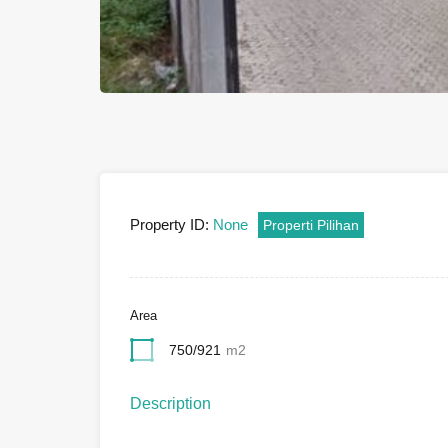
Property ID:
None
Properti Pilihan
Area
750/921
m2
Description