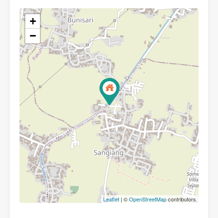
+
−
Leaflet
| ©
OpenStreetMap
contributors