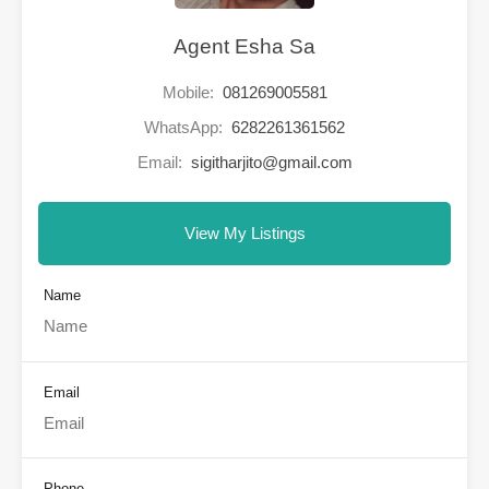
Agent Esha Sa
Mobile:
081269005581
WhatsApp:
6282261361562
Email:
sigitharjito@gmail.com
View My Listings
Name
Email
Phone