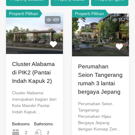
Properti Pilihan
Properti Pilihan
409
552
Cluster Alabama
Perumahan
di PIK2 (Pantai
Seion Tangerang
Indah Kapuk 2)
rumah 3 lantai
bergaya Jepang
Cluster Alabama
merupakan bagian dari
Perumahan Seion
Kota Mandiri Pantai
Tangerang:
Indah Kapuk…
Perumahan Hijau
Bergaya Jepang
Bedrooms
Bathrooms
dengan Konsep Zen…
2
2