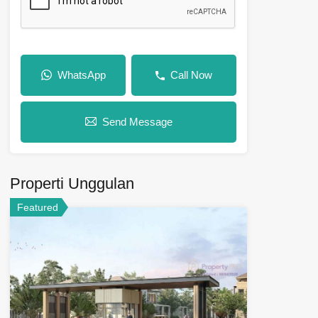
WhatsApp
Call Now
Send Message
Properti Unggulan
Featured