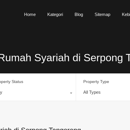
Home
Kategori
Blog
Sitemap
Kebi
V Rumah Syariah di Serpong
operty Status
Property Type
y
All Types