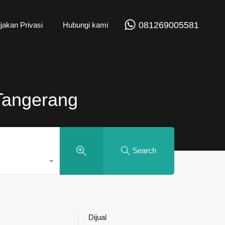
081269005581
jakan Privasi
Hubungi kami
 Tangerang
Search
Dijual