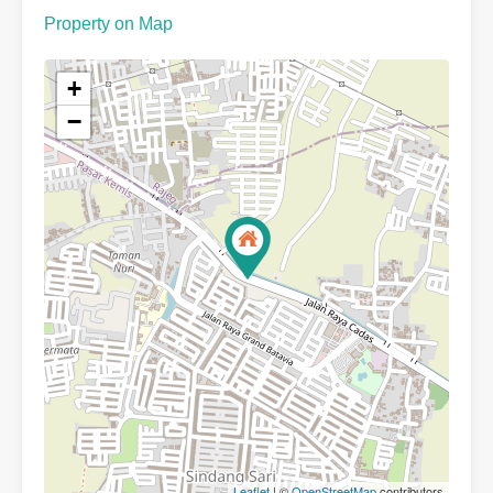
Property on Map
+
−
Leaflet
| ©
OpenStreetMap
contributors