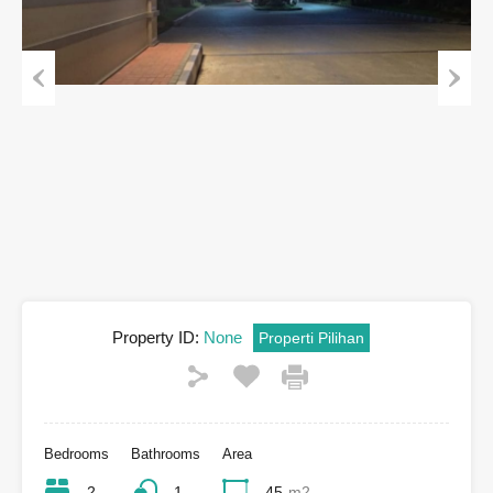
Previous
Next
Property ID:
None
Properti Pilihan
Bedrooms
Bathrooms
Area
2
1
45
m2